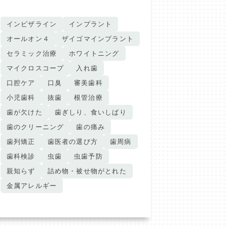
インビザライン
インプラント
オールオン４
ザイゴマインプラント
セラミック治療
ホワイトニング
マイクロスコープ
入れ歯
口腔ケア
口臭
審美歯科
小児歯科
抜歯
根管治療
歯が欠けた
歯ぎしり、食いしばり
歯のクリーニング
歯の痛み
歯列矯正
歯医者の選び方
歯周病
歯科検診
虫歯
虫歯予防
親知らず
詰め物・被せ物がとれた
金属アレルギー