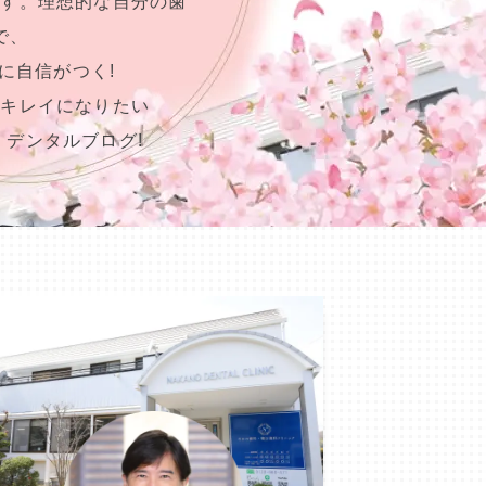
ます。理想的な自分の歯
で、
に自信がつく!
らキレイになりたい
、デンタルブログ!