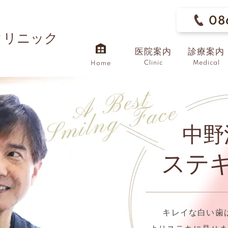
08
クリニック
医院案内
診療案内
Clinic
Medical
Home
中野
ステ
キレイな白い歯