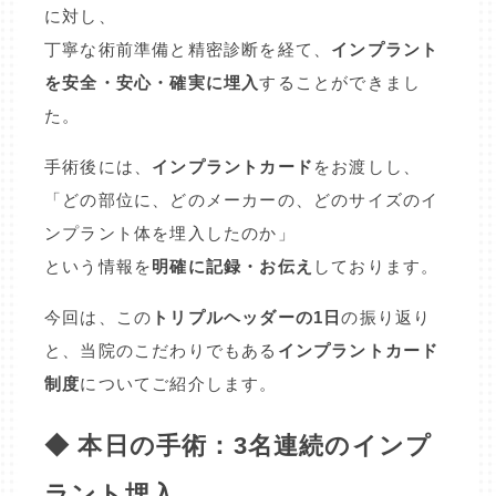
に対し、
丁寧な術前準備と精密診断を経て、
インプラント
を安全・安心・確実に埋入
することができまし
た。
手術後には、
インプラントカード
をお渡しし、
「どの部位に、どのメーカーの、どのサイズのイ
ンプラント体を埋入したのか」
という情報を
明確に記録・お伝え
しております。
今回は、この
トリプルヘッダーの1日
の振り返り
と、当院のこだわりでもある
インプラントカード
制度
についてご紹介します。
◆ 本日の手術：3名連続のインプ
ラント埋入