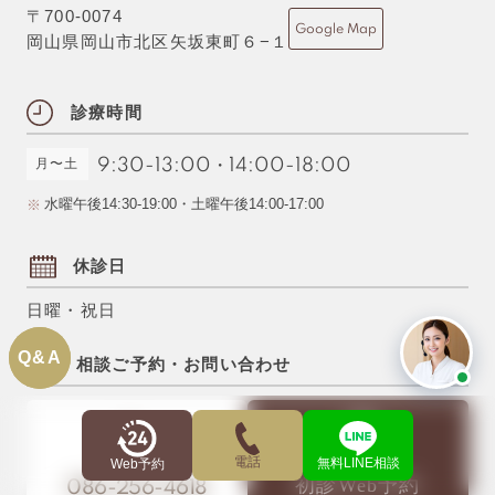
〒700-0074
Google Map
岡山県岡山市北区矢坂東町６−１
診療時間
月〜土
9:30-13:00
・
14:00-18:00
水曜午後14:30-19:00・土曜午後14:00-17:00
休診日
日曜・祝日
Q&A
Q&A
相談ご予約・お問い合わせ
電話
無料LINE相談
Web予約
初診Web予約
086-256-4618