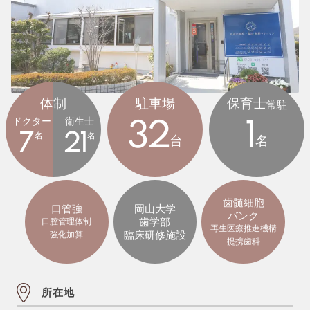
体制
駐車場
保育士
常駐
ドクター
衛生士
32
1
7
名
21
名
台
名
歯髄細胞
口管強
岡山大学
バンク
歯学部
口腔管理体制
再生医療推進機構
臨床研修施設
強化加算
提携歯科
所在地