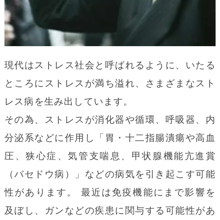
れませんが、その限りではないのが特徴で
す。その為、多くの方は最初に皮膚科へ行
かれることが多いようです。
現代はストレス社会と呼ばれるように、いたる
お口の中の金属元素分析
ところにストレスが満ち溢れ、さまざまなスト
レス病を生み出しています。
最近は、分析装置の発達で口の中の金属を
その為、ストレスが消化器や循環、呼吸器、内
取り除いたり、削ったりすることなく分析
分泌系などに作用し「胃・十二指腸潰瘍や高血
できるようになりました。
圧、狭心症、気管支喘息、甲状腺機能亢進賞
（バセドウ病）」などの病気を引き起こす可能
金属アレルギーに対する治療
性があります。 最近は免疫機能にまで影響を
及ぼし、ガンなどの疾患に関与する可能性があ
対症療法