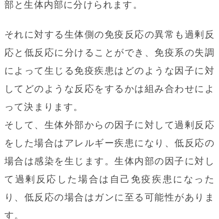
部と生体内部に分けられます。
に飛び散らしたり、歯肉に迷入させたりす
ると体内吸収によりアレルギー疾患が一時
それに対する生体側の免疫反応の異常も過剰反
的に悪化することがあります。
応と低反応に分けることができ、免疫系の失調
その為、金属除去後に症状の改善が認めら
によって生じる免疫疾患はどのような因子に対
れてから、最終的な詰め物や被せ治療をお
してどのような反応をするかは組み合わせによ
こないます。
って決まります。
そして、生体外部からの因子に対して過剰反応
メタルフリー
をした場合はアレルギー疾患になり、低反応の
金属除去後に、アレルギーの原因を含まな
場合は感染を生じます。生体内部の因子に対し
い歯科材料で詰め物や被せをおこないま
て過剰反応した場合は自己免疫疾患になった
す。特定の金属にアレルギーのある方は他
り、低反応の場合はガンに至る可能性がありま
の種類の金属にも影響がでやすいので、基
す。