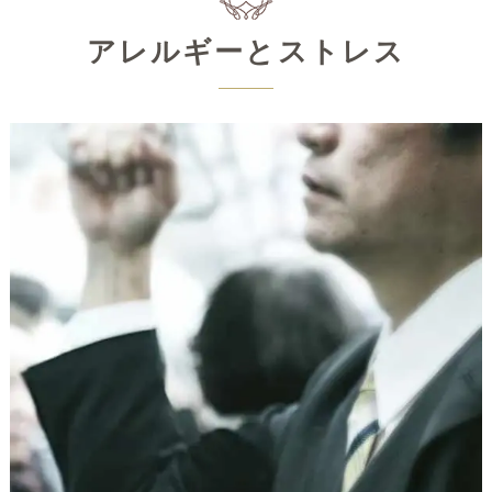
アレルギーとストレス
歯科治療で金属素材を使用することは多い
ため、この金属によってアレルギーが引き
起こされている方が増えています。実際
口
の中の金属を取ったら調子がよくなった方
もいるので、一部の方にとってはお口の中
の金属が害になっている
と言えます。
金属アレルギーの症状としては、手のひら
や足の裏のかゆみが多く、症状が強いと水
疱ができたり、爪の変色や変形が起きるこ
ともあります。お口の中の金属が原因な
ら、症状も口の中に出ると思われるかもし