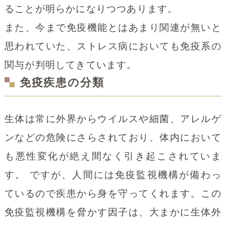
ることが明らかになりつつあります。
また、今まで免疫機能とはあまり関連が無いと
アレルギーの対象となる金属が特定できな
思われていた、ストレス病においても免疫系の
い場合や、原因除去が困難な場合などにお
関与が判明してきています。
こなうのが対症療法です。
免疫疾患の分類
治療方法はステロイド軟膏や非ステロイド
軟膏の外用治療（塗り薬）と抗ヒスタミン
生体は常に外界からウイルスや細菌、アレルゲ
薬、抗アレルギー薬、ステロイドの内服療
ンなどの危険にさらされており、体内において
法（飲み薬）などがあります。
も悪性変化が絶え間なく引き起こされていま
原因除去療法
す。 ですが、人間には免疫監視機構が備わっ
ているので疾患から身を守ってくれます。この
アレルギー金属が特定された場合の治療
免疫監視機構を脅かす因子は、大まかに生体外
法。金属除去に際し、金属の削片を口腔内