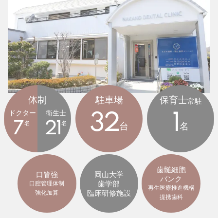
体制
駐車場
保育士
常駐
ドクター
衛生士
32
1
7
名
21
名
台
名
歯髄細胞
口管強
岡山大学
バンク
歯学部
口腔管理体制
再生医療推進機構
臨床研修施設
強化加算
提携歯科