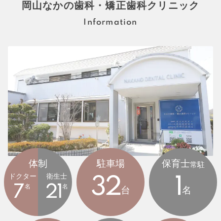
岡山なかの歯科・矯正歯科クリニック
Information
体制
駐車場
保育士
常駐
ドクター
衛生士
32
1
7
名
21
名
台
名