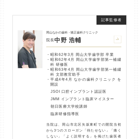
岡山なかの歯科・矯正歯科クリニック
中野 浩輔
院長
昭和62年3月 岡山大学歯学部 卒業
昭和62年4月 岡山大学歯学部第一補綴
科 研修医
昭和63年4月 岡山大学歯学部第一補綴
科 文部教官助手
平成4年4月 なかの歯科クリニック を
開設
JSOI 口腔インプラント認証医
JMM インプラント臨床マイスター
朝日医療大学校講師
臨床研修指導医
当院は、岡山市北区矢坂東町での開院当初
から3つのスローガン「待たせない」「痛く
しない」「よく説明する」を掲げた歯医者