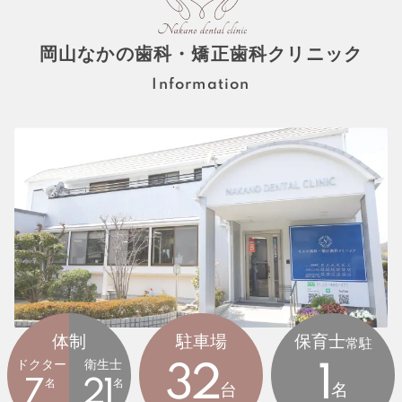
岡山なかの歯科・矯正歯科クリニック
Information
体制
駐車場
保育士
常駐
ドクター
衛生士
32
1
7
名
21
名
台
名