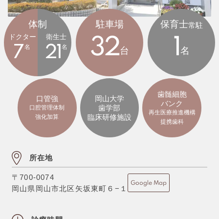
体制
駐車場
保育士
常駐
ドクター
衛生士
32
1
7
名
21
名
台
名
歯髄細胞
口管強
岡山大学
バンク
歯学部
口腔管理体制
再生医療推進機構
臨床研修施設
強化加算
提携歯科
所在地
〒700-0074
Google Map
岡山県岡山市北区矢坂東町６−１