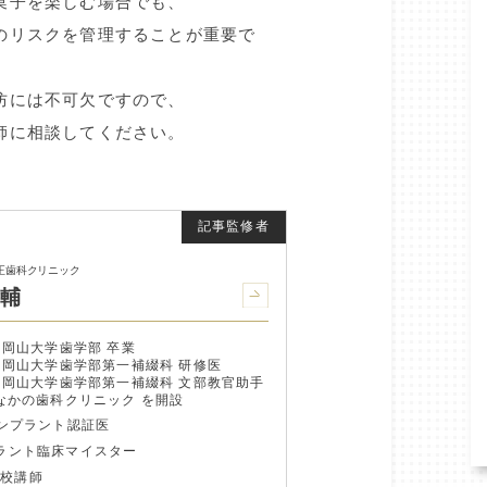
菓子を楽しむ場合でも、
のリスクを管理することが重要で
防には不可欠ですので、
師に相談してください。
正歯科クリニック
浩輔
 岡山大学歯学部 卒業
月 岡山大学歯学部第一補綴科 研修医
月 岡山大学歯学部第一補綴科 文部教官助手
 なかの歯科クリニック を開設
インプラント認証医
プラント臨床マイスター
学校講師