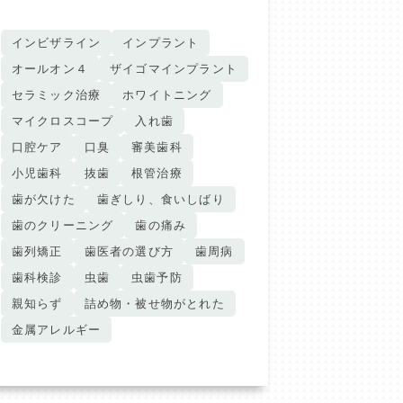
インビザライン
インプラント
オールオン４
ザイゴマインプラント
セラミック治療
ホワイトニング
マイクロスコープ
入れ歯
口腔ケア
口臭
審美歯科
小児歯科
抜歯
根管治療
歯が欠けた
歯ぎしり、食いしばり
歯のクリーニング
歯の痛み
歯列矯正
歯医者の選び方
歯周病
歯科検診
虫歯
虫歯予防
親知らず
詰め物・被せ物がとれた
金属アレルギー