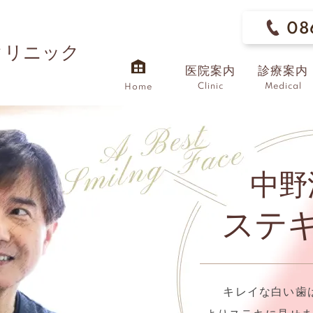
08
クリニック
医院案内
診療案内
Clinic
Medical
Home
中野
ステ
キレイな白い歯