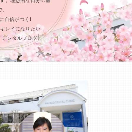
ます。理想的な自分の歯
で、
に自信がつく!
らキレイになりたい
、デンタルブログ!