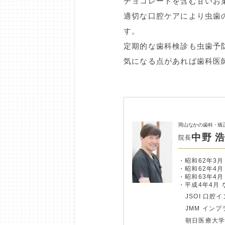
チョコレートを含む甘いお
適切な口腔ケアにより虫歯
す。
定期的な歯科検診も虫歯予
気になる点があれば歯科医
岡山なかの歯科・矯
中野 
院長
昭和62年3月
昭和62年4
昭和63年4
平成4年4月
JSOI 口腔
JMM イン
朝日医療大