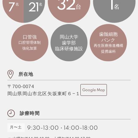
32
1
7
名
21
名
台
名
歯髄細胞
口管強
岡山大学
バンク
歯学部
口腔管理体制
再生医療推進機構
臨床研修施設
強化加算
提携歯科
所在地
〒700-0074
Google Map
岡山県岡山市北区矢坂東町６−１
診療時間
月〜土
9:30-13:00
・
14:00-18:00