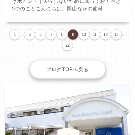
きポイント｜失敗しないために知っておくべき
5つのことこんにちは。岡山なかの歯科…
1
…
5
6
7
8
9
10
11
12
13
…
22
ブログTOPへ戻る