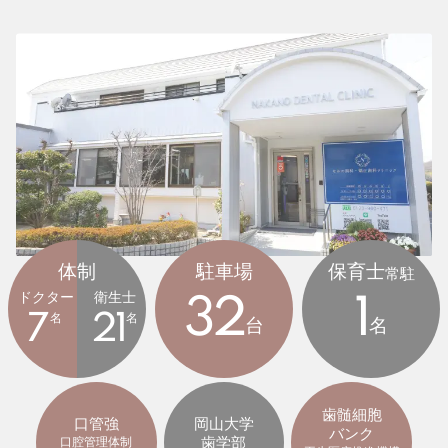
体制
駐車場
保育士
常駐
ドクター
衛生士
32
1
7
名
21
名
台
名
歯髄細胞
口管強
岡山大学
バンク
歯学部
口腔管理体制