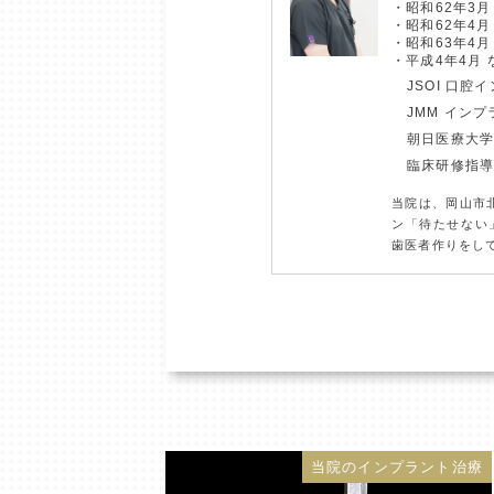
昭和62年3月
昭和62年4
昭和63年4
平成4年4月
JSOI 口腔
JMM イン
朝日医療大
臨床研修指
当院は、岡山市
ン「待たせない
歯医者作りをし
当院のインプラント治療