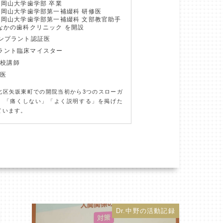
 岡山大学歯学部 卒業
月 岡山大学歯学部第一補綴科 研修医
月 岡山大学歯学部第一補綴科 文部教官助手
 なかの歯科クリニック を開設
インプラント認証医
プラント臨床マイスター
学校講師
導医
北区矢坂東町での開院当初から3つのスローガ
」「痛くしない」「よく説明する」を掲げた
ています。
Dr.中野の活動記録