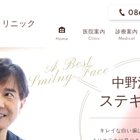
08
クリニック
医院案内
診療案内
Clinic
Medical
Home
中野
ステ
キレイな白い歯