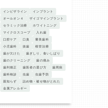
インビザライン
インプラント
オールオン４
ザイゴマインプラント
セラミック治療
ホワイトニング
マイクロスコープ
入れ歯
口腔ケア
口臭
審美歯科
小児歯科
抜歯
根管治療
歯が欠けた
歯ぎしり、食いしばり
歯のクリーニング
歯の痛み
歯列矯正
歯医者の選び方
歯周病
歯科検診
虫歯
虫歯予防
親知らず
詰め物・被せ物がとれた
金属アレルギー