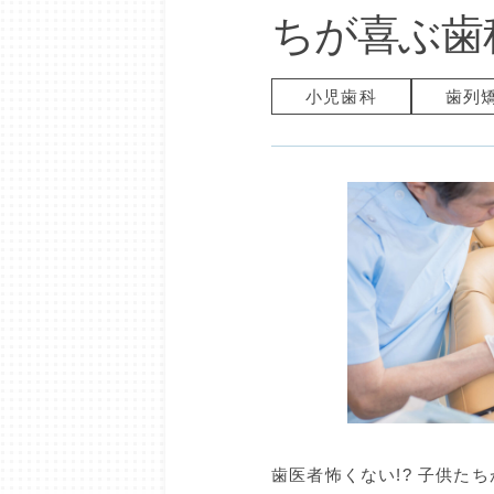
ちが喜ぶ歯
小児歯科
歯列
歯医者怖くない!? 子供た