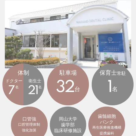
体制
駐車場
保育士
常駐
ドクター
衛生士
32
1
7
名
21
名
台
名
歯髄細胞
口管強
岡山大学
バンク
歯学部
口腔管理体制
再生医療推進機構
臨床研修施設
強化加算
提携歯科