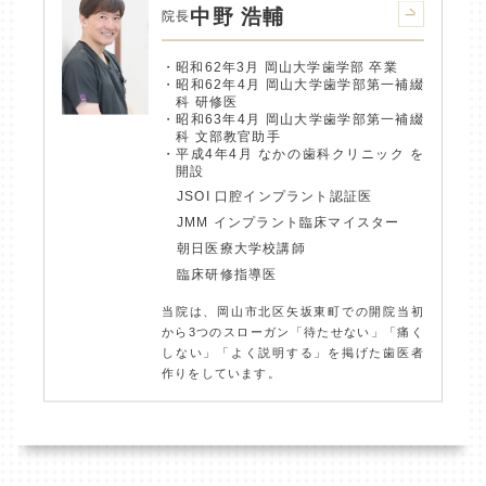
中野 浩輔
院長
昭和62年3月 岡山大学歯学部 卒業
昭和62年4月 岡山大学歯学部第一補綴
科 研修医
昭和63年4月 岡山大学歯学部第一補綴
科 文部教官助手
平成4年4月 なかの歯科クリニック を
開設
JSOI 口腔インプラント認証医
JMM インプラント臨床マイスター
朝日医療大学校講師
臨床研修指導医
当院は、岡山市北区矢坂東町での開院当初
から3つのスローガン「待たせない」「痛く
しない」「よく説明する」を掲げた歯医者
作りをしています。