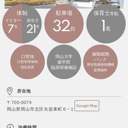
体制
駐車場
保育士
常駐
ドクター
衛生士
32
1
7
名
21
名
台
名
歯髄細胞
口管強
岡山大学
バンク
歯学部
口腔管理体制
再生医療推進機構
臨床研修施設
強化加算
提携歯科
所在地
〒700-0074
Google Map
岡山県岡山市北区矢坂東町６−１
診療時間