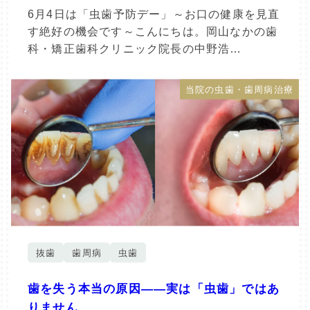
6月4日は「虫歯予防デー」～お口の健康を見直
す絶好の機会です～こんにちは。岡山なかの歯
科・矯正歯科クリニック院長の中野浩…
当院の虫歯・歯周病治療
抜歯
歯周病
虫歯
歯を失う本当の原因――実は「虫歯」ではあ
りません