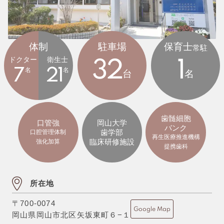
体制
駐車場
保育士
常駐
ドクター
衛生士
32
1
7
名
21
名
台
名
歯髄細胞
口管強
岡山大学
バンク
歯学部
口腔管理体制
再生医療推進機構
臨床研修施設
強化加算
提携歯科
所在地
〒700-0074
Google Map
岡山県岡山市北区矢坂東町６−１