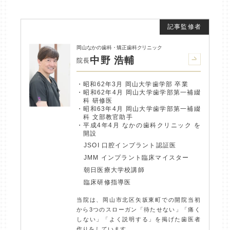
岡山なかの歯科・矯正歯科クリニック
中野 浩輔
院長
昭和62年3月 岡山大学歯学部 卒業
昭和62年4月 岡山大学歯学部第一補綴
科 研修医
昭和63年4月 岡山大学歯学部第一補綴
科 文部教官助手
平成4年4月 なかの歯科クリニック を
開設
JSOI 口腔インプラント認証医
JMM インプラント臨床マイスター
朝日医療大学校講師
臨床研修指導医
当院は、岡山市北区矢坂東町での開院当初
から3つのスローガン「待たせない」「痛く
しない」「よく説明する」を掲げた歯医者
作りをしています。