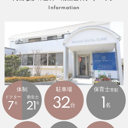
Information
体制
駐車場
保育士
常駐
ドクター
衛生士
32
1
7
名
21
名
台
名