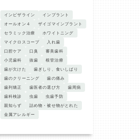
インビザライン
インプラント
オールオン４
ザイゴマインプラント
セラミック治療
ホワイトニング
マイクロスコープ
入れ歯
口腔ケア
口臭
審美歯科
小児歯科
抜歯
根管治療
歯が欠けた
歯ぎしり、食いしばり
歯のクリーニング
歯の痛み
歯列矯正
歯医者の選び方
歯周病
歯科検診
虫歯
虫歯予防
親知らず
詰め物・被せ物がとれた
金属アレルギー