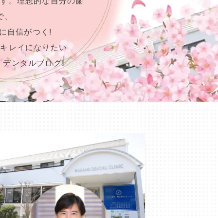
ます。理想的な自分の歯
で、
に自信がつく!
らキレイになりたい
、デンタルブログ!