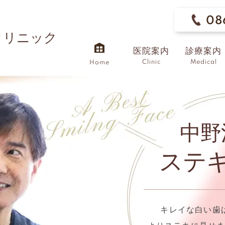
08
クリニック
医院案内
診療案内
Clinic
Medical
Home
中野
ステ
キレイな白い歯