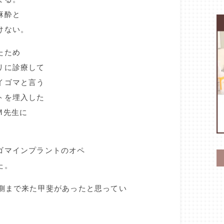
麻酔と
けない。
たため
リに診療して
イゴマと言う
トを埋入した
M先生に
ゴマインプラントのオペ
た。
裏側まで来た甲斐があったと思ってい