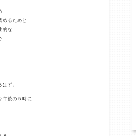
め
薦めるためと
性的な
で
るはず。
を午後の５時に
まる。