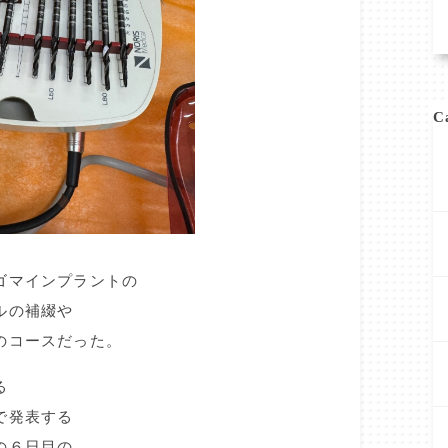
C
ゴマインプラントの
ルの補綴や
のコースだった。
る
で発表する
の６日目の