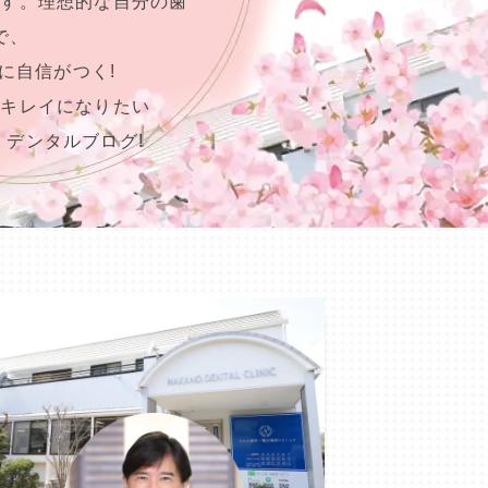
ます。理想的な自分の歯
で、
に自信がつく!
らキレイになりたい
、デンタルブログ!