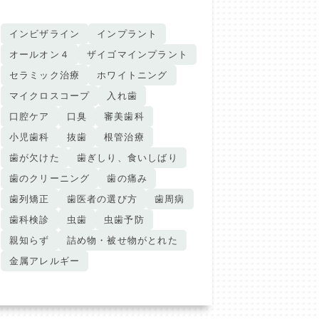
インビザライン
インプラント
オールオン４
ザイゴマインプラント
セラミック治療
ホワイトニング
マイクロスコープ
入れ歯
口腔ケア
口臭
審美歯科
小児歯科
抜歯
根管治療
歯が欠けた
歯ぎしり、食いしばり
歯のクリーニング
歯の痛み
歯列矯正
歯医者の選び方
歯周病
歯科検診
虫歯
虫歯予防
親知らず
詰め物・被せ物がとれた
金属アレルギー