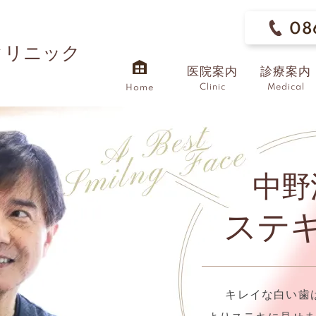
08
クリニック
医院案内
診療案内
Clinic
Medical
Home
中野
ステ
キレイな白い歯