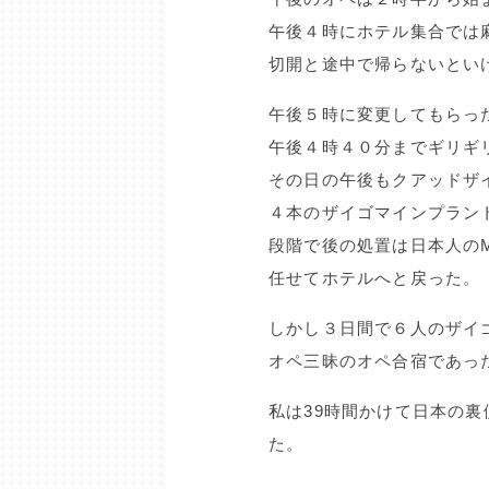
午後４時にホテル集合では
切開と途中で帰らないとい
午後５時に変更してもらっ
午後４時４０分までギリギ
その日の午後もクアッドザ
４本のザイゴマインプラン
段階で後の処置は日本人の
任せてホテルへと戻った。
しかし３日間で６人のザイ
オペ三昧のオペ合宿であっ
私は39時間かけて日本の
た。