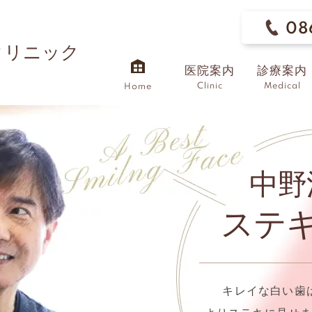
08
クリニック
医院案内
診療案内
Clinic
Medical
Home
中野
ステ
キレイな白い歯