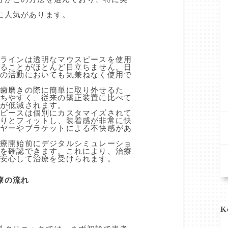
に人気があります。
ザラインは透明なマウスピースを使用
いることがほとんど目立ちません。日
での活動においても気兼ねなく使用で
や歯磨きの際に簡単に取り外せるた
保ちやすく、従来の矯正装置に比べて
クが低減されます。
スピースは個別にカスタマイズされて
たりとフィットし、装着感が非常に快
イヤーやブラケットによる不快感があ
治療開始前にデジタルシミュレーショ
行を確認できます。これにより、治療
、安心して治療を受けられます。
療の流れ
K