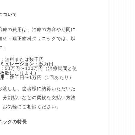
について
治療の費用は、治療の内容や期間に
歯科・矯正歯科クリニックでは、以
す：
：無料または数千円
シミュレーション
：数万円
：50万円〜100万円（治療期間と使
の枚数によります）
費用
：数千円〜1万円（1回あたり）
お渡しし、患者様に納得いただいた
、分割払いなどの柔軟な支払い方法
、お気軽にご相談ください。
ニックの特長