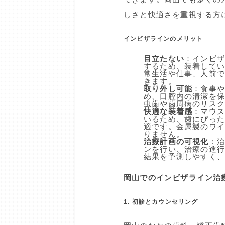
しさと快適さを重視する方
インビザラインのメリット
目立たない
：インビ
するため、装着して
常生活や仕事、人前
きます。
取り外し可能
：食事
め、口腔内の清潔を
虫歯や歯周病のリス
快適な装着感
：マウ
いるため、歯にぴっ
適です。金属製のワ
りません。
治療計画の可視化
：
ンを行い、治療の進
結果を予測しやすく
岡山でのインビザライン治
1. 初診とカウンセリング