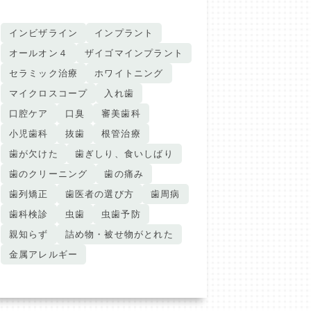
インビザライン
インプラント
オールオン４
ザイゴマインプラント
セラミック治療
ホワイトニング
マイクロスコープ
入れ歯
口腔ケア
口臭
審美歯科
小児歯科
抜歯
根管治療
歯が欠けた
歯ぎしり、食いしばり
歯のクリーニング
歯の痛み
歯列矯正
歯医者の選び方
歯周病
歯科検診
虫歯
虫歯予防
親知らず
詰め物・被せ物がとれた
金属アレルギー