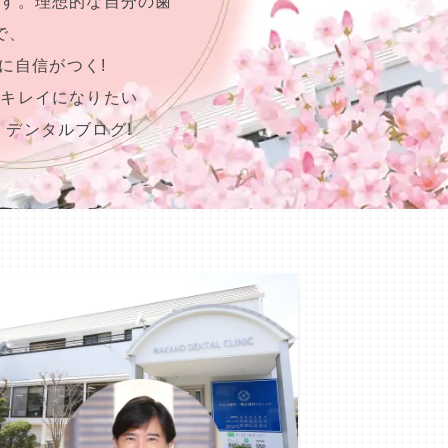
ます。理想的な自分の歯
で、
に自信がつく!
らキレイになりたい
、デンタルブログ!