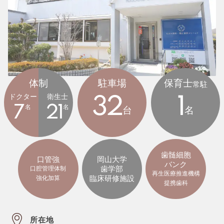
体制
駐車場
保育士
常駐
ドクター
衛生士
32
1
7
名
21
名
台
名
歯髄細胞
口管強
岡山大学
バンク
歯学部
口腔管理体制
再生医療推進機構
臨床研修施設
強化加算
提携歯科
所在地