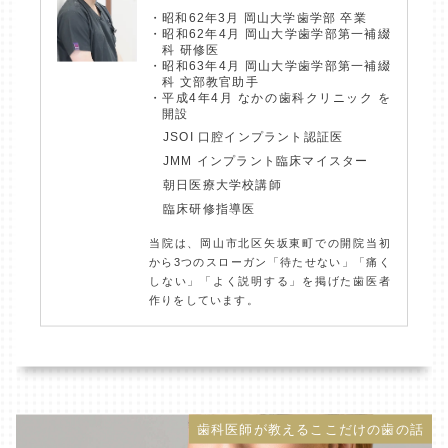
昭和62年3月 岡山大学歯学部 卒業
昭和62年4月 岡山大学歯学部第一補綴
科 研修医
昭和63年4月 岡山大学歯学部第一補綴
科 文部教官助手
平成4年4月 なかの歯科クリニック を
開設
JSOI 口腔インプラント認証医
JMM インプラント臨床マイスター
朝日医療大学校講師
臨床研修指導医
当院は、岡山市北区矢坂東町での開院当初
から3つのスローガン「待たせない」「痛く
しない」「よく説明する」を掲げた歯医者
作りをしています。
歯科医師が教えるここだけの歯の話