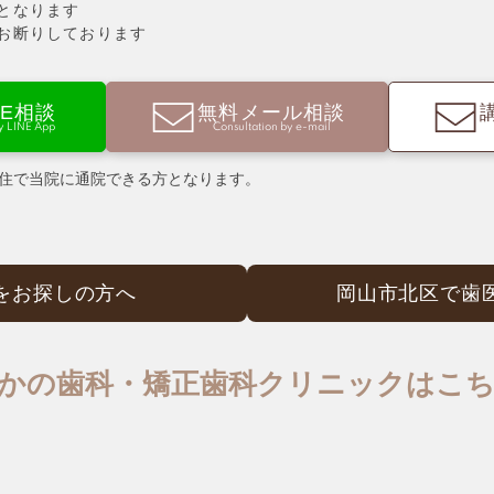
となります
お断りしております
NE相談
無料メール相談
by LINE App
Consultation by e-mail
住で当院に通院できる方となります。
を
お探しの方へ
岡山市北区で歯
かの歯科・矯正歯科クリニックはこ