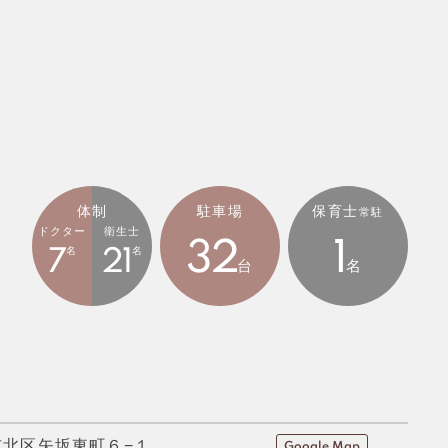
体制
駐車場
保育士
常駐
ドクター
衛生士
32
1
名
名
7
21
台
名
市北区矢坂東町６−１
Google Map