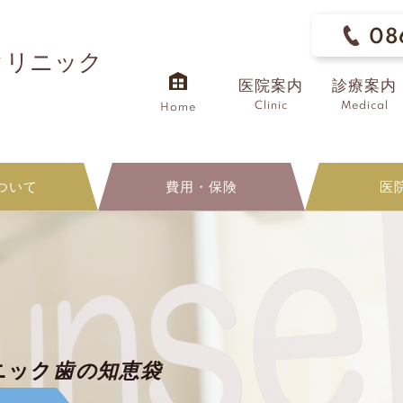
08
クリニック
医院案内
診療案内
Clinic
Medical
Home
ついて
費用・保険
医
ニック
歯の知恵袋