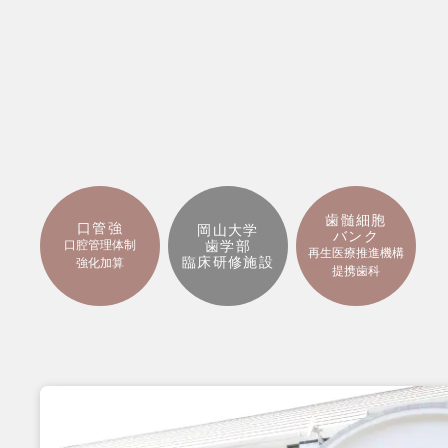
歯髄細胞
口管強
岡山大学
バンク
口腔管理体制
歯学部
再生医療推進機構
臨床研修施設
強化加算
提携歯科