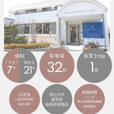
体制
駐車場
保育士
常駐
ドクター
衛生士
32
1
7
名
21
名
台
名
歯髄細胞
口管強
岡山大学
バンク
歯学部
口腔管理体制
再生医療推進機構
臨床研修施設
強化加算
提携歯科